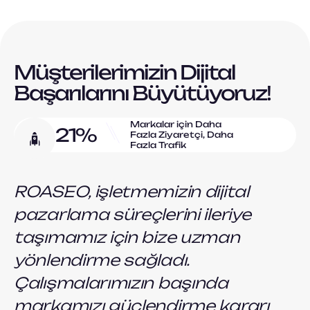
Müşterilerimizin Dijital
Başarılarını Büyütüyoruz!
Markalar için Daha
21%
Fazla Ziyaretçi, Daha
Fazla Trafik
ROASEO, işletmemizin dijital
RO
pazarlama süreçlerini ileriye
büy
taşımamız için bize uzman
ve
yönlendirme sağladı.
des
Çalışmalarımızın başında
Haka
markamızı güçlendirme kararı