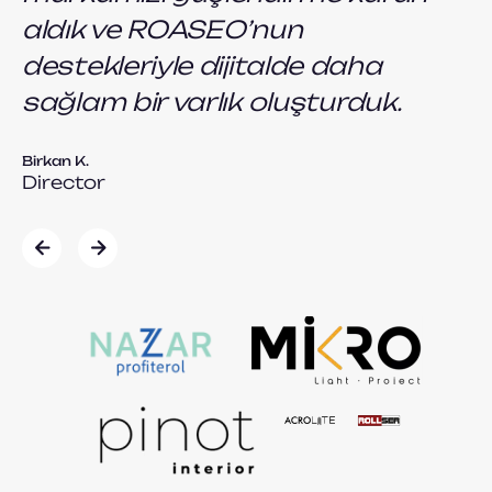
Kur
aldık ve ROASEO’nun
destekleriyle dijitalde daha
sağlam bir varlık oluşturduk.
Birkan K.
Director