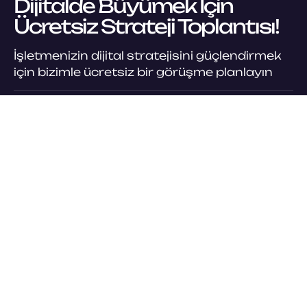
Dijitalde Büyümek İçin
Ücretsiz Strateji Toplantısı!
İşletmenizin dijital stratejisini güçlendirmek
için bizimle ücretsiz bir görüşme planlayın
Hedef kitlenizi analiz edip, mesajlarınızı
daha etkili hale getiriyoruz.
Web sitenizin SEO uyumluluğunu, mobil
uyumluluğunu ve kullanıcı deneyimini
inceliyoruz.
Ücretsiz analiz toplantınızı hemen
planlayın!
Ücretsiz Strateji Görüşmesi